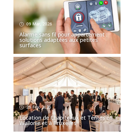
09 Mar, 2026
Alarme sans fil pour appartement :
solutions adaptées aux petites
surfaces
26 Fév, 2026
Location de Chapiteaux et Tentes en
Wallonie et à Bruxelles