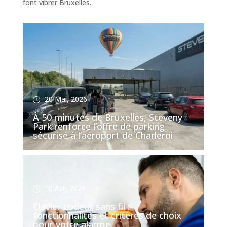
font vibrer Bruxelles.
20 Mai, 2026
À 50 minutes de Bruxelles, Steveny
Park renforce l’offre de parking
sécurisé à l’aéroport de Charleroi
10 Avr, 2026
Clavier codeur sans fil :
fonctionnalités et critères de choix
pour votre alarme