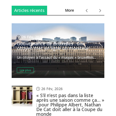
Articles récents
More
26 Fév, 2026
Gouvernance de Bruxelles : un
citoyen met en ligne un moniteur
Un citoyen à l’assaut du « maquis » bruxellois...
Lire plus
26 Fév, 2026
« S’il n’est pas dans la liste
après une saison comme ça… »
: pour Philippe Albert, Nathan
De Cat doit aller à la Coupe du
monde