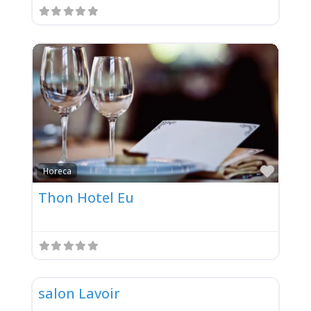
Favor
Horeca
Thon Hotel Eu
Favor
1
salon Lavoir