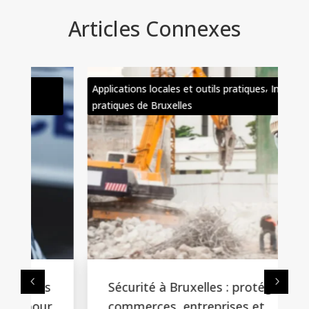
Articles Connexes
,
Applications locales et outils pratiques
Infos
Appl
pratiques de Bruxelles
prat
s
Sécurité à Bruxelles : protéger
r
commerces, entreprises et