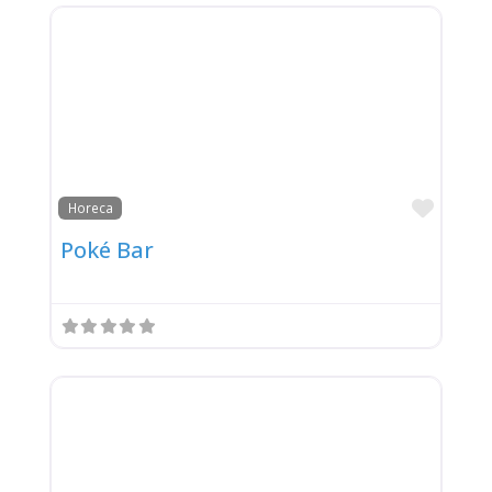
Favor
Horeca
Poké Bar