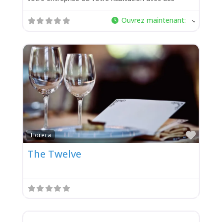
Ouvrez maintenant
:
Favor
Horeca
The Twelve