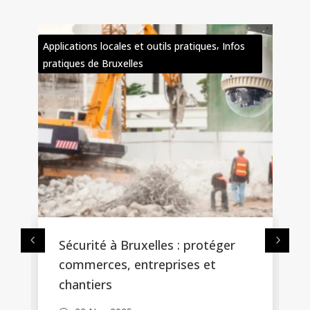
,
Infos
Applications locales et outils pratiques
Infos
pratiques de Bruxelles
er
Protéger son habitation à
Bruxelles : intrusion, incendie et
surveillance, quelles solutions
choisir ?