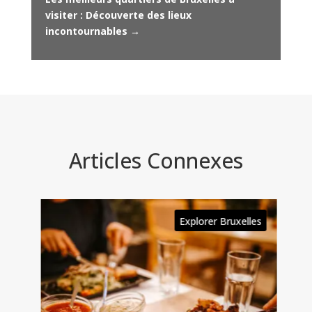
visiter : Découverte des lieux
incontournables
→
Articles Connexes
es
Explorer Bruxelles