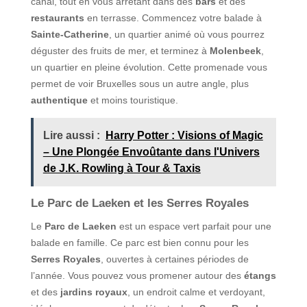
canal, tout en vous arrêtant dans des
bars
et des
restaurants
en terrasse. Commencez votre balade à
Sainte-Catherine
, un quartier animé où vous pourrez
déguster des fruits de mer, et terminez à
Molenbeek
,
un quartier en pleine évolution. Cette promenade vous
permet de voir Bruxelles sous un autre angle, plus
authentique
et moins touristique.
Lire aussi :
Harry Potter : Visions of Magic
– Une Plongée Envoûtante dans l'Univers
de J.K. Rowling à Tour & Taxis
Le Parc de Laeken et les Serres Royales
Le
Parc de Laeken
est un espace vert parfait pour une
balade en famille. Ce parc est bien connu pour les
Serres Royales
, ouvertes à certaines périodes de
l’année. Vous pouvez vous promener autour des
étangs
et des
jardins royaux
, un endroit calme et verdoyant,