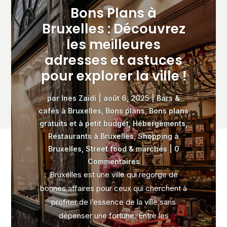
Bons Plans à
Bruxelles : Découvrez
les meilleures
adresses et astuces
pour explorer la ville !
par
Ines Zaidi
|
août 6, 2025
|
Bars &
cafés à Bruxelles
,
Bons plans
,
Bons plans
gratuits et à petit budget
,
Hébergements
,
Restaurants à Bruxelles
,
Shopping à
Bruxelles
,
Street food & marchés
| 0
Commentaires
Bruxelles est une ville qui regorge de
bonnes affaires pour ceux qui cherchent à
profiter de l’essence de la ville sans
dépenser une fortune. Entre les