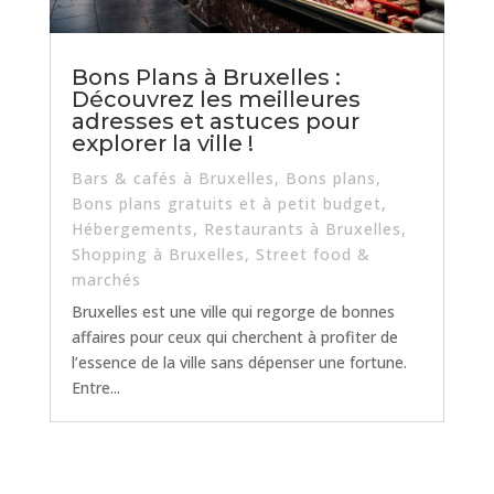
Bons Plans à Bruxelles :
Découvrez les meilleures
adresses et astuces pour
explorer la ville !
Bars & cafés à Bruxelles
,
Bons plans
,
Bons plans gratuits et à petit budget
,
Hébergements
,
Restaurants à Bruxelles
,
Shopping à Bruxelles
,
Street food &
marchés
Bruxelles est une ville qui regorge de bonnes
affaires pour ceux qui cherchent à profiter de
l’essence de la ville sans dépenser une fortune.
Entre...