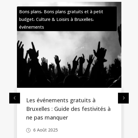
,
,
ns
Bons plans gratuits et à petit
Bons plans
Bons plans
,
Culture & Loisirs à Bruxelles
budget
nts
événements gratuits à
Les bons plans
elles : Guide des festivités à
Bruxelles : Prof
pas manquer
sans dépenser
Août 2025
6 Août 2025