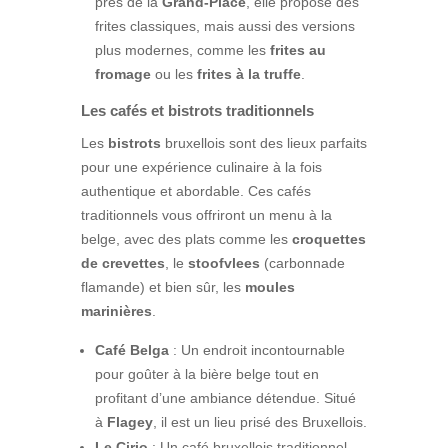
près de la
Grand-Place
, elle propose des
frites classiques, mais aussi des versions
plus modernes, comme les
frites au
fromage
ou les
frites à la truffe
.
Les cafés et bistrots traditionnels
Les
bistrots
bruxellois sont des lieux parfaits
pour une expérience culinaire à la fois
authentique et abordable. Ces cafés
traditionnels vous offriront un menu à la
belge, avec des plats comme les
croquettes
de crevettes
, le
stoofvlees
(carbonnade
flamande) et bien sûr, les
moules
marinières
.
Café Belga
: Un endroit incontournable
pour goûter à la bière belge tout en
profitant d’une ambiance détendue. Situé
à
Flagey
, il est un lieu prisé des Bruxellois.
Le Cirio
: Un café bruxellois traditionnel,