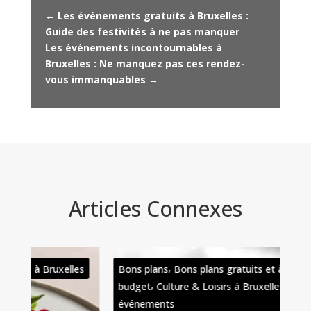
←
Les événements gratuits à Bruxelles :
Guide des festivités à ne pas manquer
Les événements incontournables à
Bruxelles : Ne manquez pas ces rendez-
vous immanquables
→
Articles Connexes
,
es
Bons plans
Bons plans gratuits et à petit
Bon
,
,
budget
Culture & Loisirs à Bruxelles
bud
événements