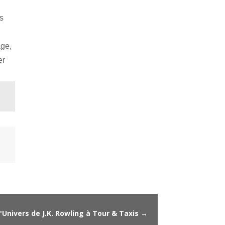
ts
age,
er
'Univers de J.K. Rowling à Tour & Taxis
→