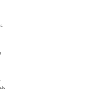
ic.
s
e
cts