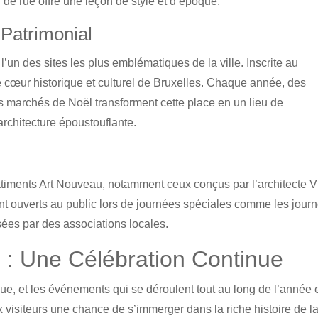
de rue offre une leçon de style et d’époque.
Patrimonial
’un des sites les plus emblématiques de la ville. Inscrite au
 cœur historique et culturel de Bruxelles. Chaque année, des
es marchés de Noël transforment cette place en un lieu de
architecture époustouflante.
timents Art Nouveau, notamment ceux conçus par l’architecte V
nt ouverts au public lors de journées spéciales comme les jour
sées par des associations locales.
 : Une Célébration Continue
que, et les événements qui se déroulent tout au long de l’année 
ux visiteurs une chance de s’immerger dans la riche histoire de l