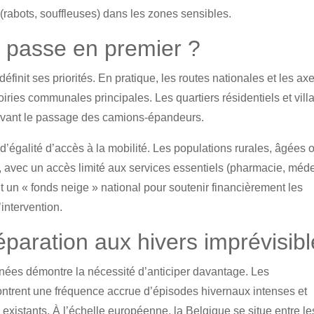
 (rabots, souffleuses) dans les zones sensibles.
qui passe en premier ?
nit ses priorités. En pratique, les routes nationales et les ax
s voiries communales principales. Les quartiers résidentiels et vil
 avant le passage des camions-épandeurs.
d’égalité d’accès à la mobilité. Les populations rurales, âgées 
es, avec un accès limité aux services essentiels (pharmacie, méd
t un « fonds neige » national pour soutenir financièrement les
intervention.
éparation aux hivers imprévisib
nnées démontre la nécessité d’anticiper davantage. Les
trent une fréquence accrue d’épisodes hivernaux intenses et
s existants. À l’échelle européenne, la Belgique se situe entre le