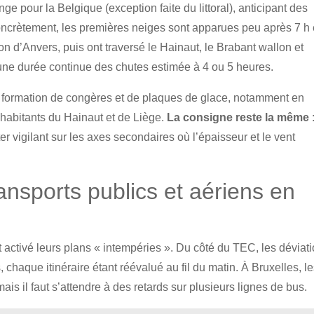
e pour la Belgique (exception faite du littoral), anticipant des
Concrètement, les premières neiges sont apparues peu après 7 h
on d’Anvers, puis ont traversé le Hainaut, le Brabant wallon et
 une durée continue des chutes estimée à 4 ou 5 heures.
a formation de congères et de plaques de glace, notamment en
habitants du Hainaut et de Liège.
La consigne reste la même
r vigilant sur les axes secondaires où l’épaisseur et le vent
ransports publics et aériens en
 activé leurs plans « intempéries ». Du côté du TEC, les déviat
 chaque itinéraire étant réévalué au fil du matin. À Bruxelles, l
s il faut s’attendre à des retards sur plusieurs lignes de bus.