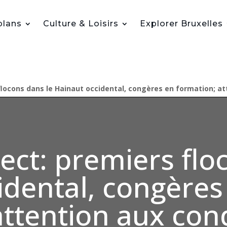
plans
Culture & Loisirs
Explorer Bruxelles
flocons dans le Hainaut occidental, congères en formation; at
ect: premiers flo
idental, congères
attention aux con