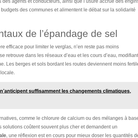
s des agents et conducteurs, ainsi que l’usure accrue des engin
 budgets des communes et alimentent le débat sur la solidarité
taux de l’épandage de sel
e efficace pour limiter le verglas, n’en reste pas moins
se retrouve dans les réseaux d’eau et les cours d’eau, modifiant
que. Les berges et sols bordant les routes deviennent moins fertil
 locale.
s n’anticipent suffisamment les changements climatiques,
rnatives, comme le chlorure de calcium ou des mélanges à bas
s solutions coûtent souvent plus cher et demandent un
ale
, une réflexion est en cours pour mieux doser les quantités d