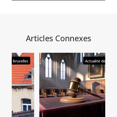
Articles Connexes
es
Actualité de Bruxelles