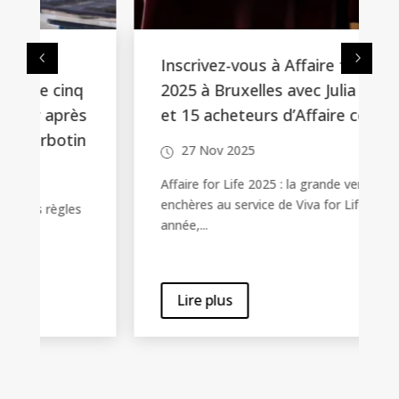
Inscrivez-vous à Affaire for Life
2025 à Bruxelles avec Julia Vignali
s
et 15 acheteurs d’Affaire conclue
n
27 Nov 2025
Affaire for Life 2025 : la grande vente aux
enchères au service de Viva for Life Cette
année,...
Lire plus