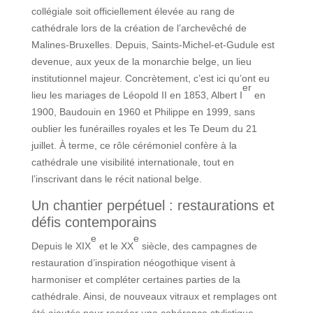
collégiale soit officiellement élevée au rang de
cathédrale lors de la création de l’archevêché de
Malines-Bruxelles. Depuis, Saints-Michel-et-Gudule est
devenue, aux yeux de la monarchie belge, un lieu
institutionnel majeur. Concrètement, c’est ici qu’ont eu
er
lieu les mariages de Léopold II en 1853, Albert I
en
1900, Baudouin en 1960 et Philippe en 1999, sans
oublier les funérailles royales et les Te Deum du 21
juillet. À terme, ce rôle cérémoniel confère à la
cathédrale une visibilité internationale, tout en
l’inscrivant dans le récit national belge.
Un chantier perpétuel : restaurations et
défis contemporains
e
e
Depuis le XIX
et le XX
siècle, des campagnes de
restauration d’inspiration néogothique visent à
harmoniser et compléter certaines parties de la
cathédrale. Ainsi, de nouveaux vitraux et remplages ont
été ajoutés pour recréer une cohérence stylistique.