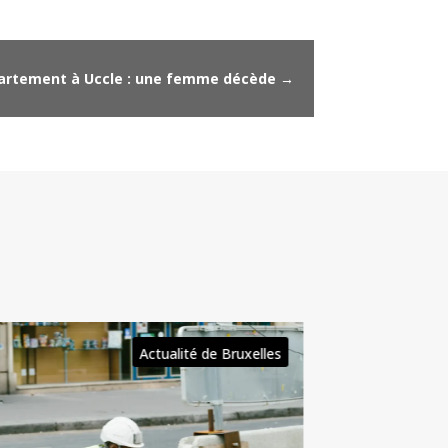
partement à Uccle : une femme décède
→
,
alité de Bruxelles
Culture & Loisirs à
,
xelles
événements