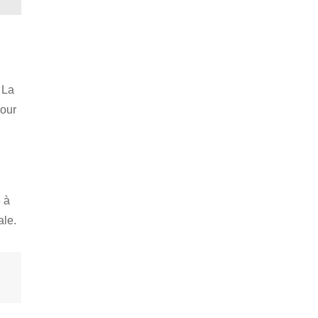
 La
pour
e
e à
ale.