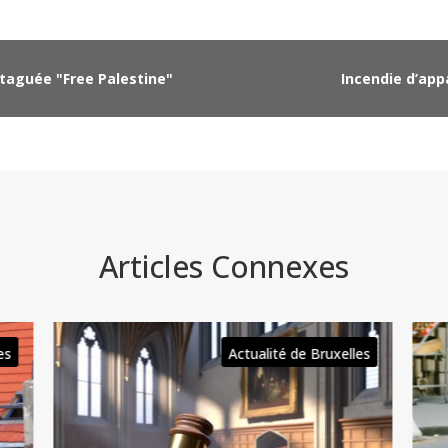
 taguée "Free Palestine"
Incendie d’ap
Articles Connexes
les
Actualité de Bruxelles
Actu
Bru