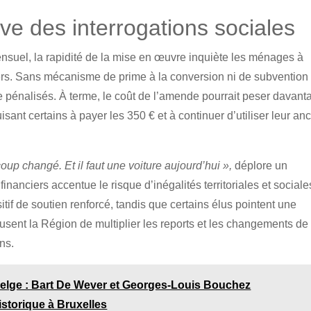
e des interrogations sociales
nsensuel, la rapidité de la mise en œuvre inquiète les ménages à
liers. Sans mécanisme de prime à la conversion ni de subvention
re pénalisés. À terme, le coût de l’amende pourrait peser davant
isant certains à payer les 350 € et à continuer d’utiliser leur an
p changé. Et il faut une voiture aujourd’hui »,
déplore un
nciers accentue le risque d’inégalités territoriales et sociale
if de soutien renforcé, tandis que certains élus pointent une
usent la Région de multiplier les reports et les changements de
ens.
 belge : Bart De Wever et Georges‑Louis Bouchez
istorique à Bruxelles