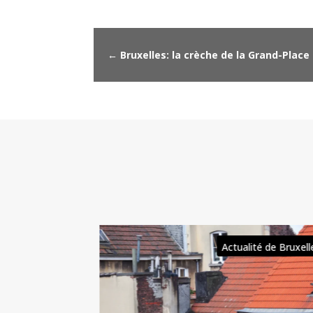
←
Bruxelles: la crèche de la Grand-Place
ité de Bruxelles
Actualité de Bruxel