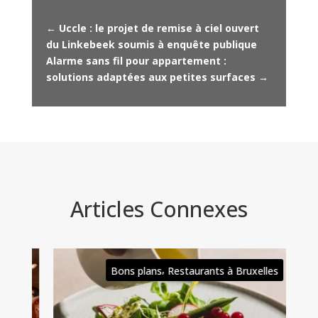
←
Uccle : le projet de remise à ciel ouvert
du Linkebeek soumis à enquête publique
Alarme sans fil pour appartement :
solutions adaptées aux petites surfaces
→
Articles Connexes
,
Bons plans
Restaurants à Bruxelles
Bon
bud
évé