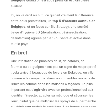
Belgique
quand on est sous pression est loin d’être
évident.
Ici, on va droit au but : ce qui fait vraiment la différence
entre deux prestataires, un
top 5 d’acteurs connus en
Belgique
, et un focus sur Bio Strategy, une société
belge d’hygiène 3D (dératisation, désinsectisation,
désinfection) agréée par le SPF Santé et active dans
tout le pays.
En bref
Une infestation de punaises de lit, de cafards, de
fourmis ou de guêpes n’est pas un signe de malpropreté
: cela arrive à beaucoup de foyers en Belgique, en ville
comme à la campagne, dans les immeubles anciens de
Bruxelles comme dans les maisons 4 façades. Le plus
important est d’
agir vite
avec un professionnel qui sait
identifier l’insecte, adapter sa méthode et sécuriser les
lieux, plutôt que de multiplier les sprays de supermarché
qui déplacent parfois le problème. Une bonne entreprise