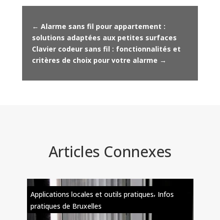
←
Alarme sans fil pour appartement :
solutions adaptées aux petites surfaces
Clavier codeur sans fil : fonctionnalités et
critères de choix pour votre alarme
→
Articles Connexes
,
Applications locales et outils pratiques
Infos
Appl
pratiques de Bruxelles
prat