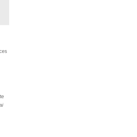
ices
te
ai