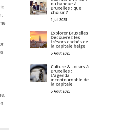
ou banque à
rie
Bruxelles : que
choisir ?
nt
1 Juil 2025
rme
Explorer Bruxelles :
Découvrez les
trésors cachés de
ion
la capitale belge
es
5 Août 2025
Culture & Loisirs à
Bruxelles :
L’agenda
incontournable de
la capitale
5 Août 2025
re.
on