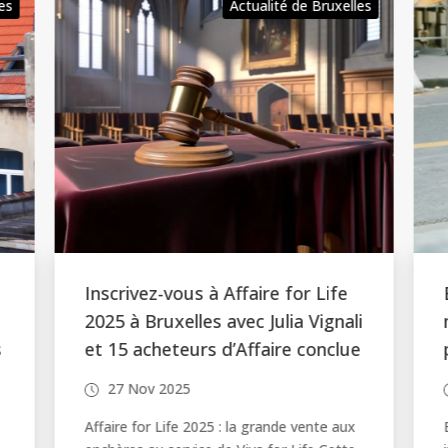
les
Actualité de Bruxelles
Actu
Bru
Budget 2026 de Schaerbeek: 60
i
millions d’investissements
e
prévus
27 Nov 2025
Budget 2026 à Schaerbeek : entre