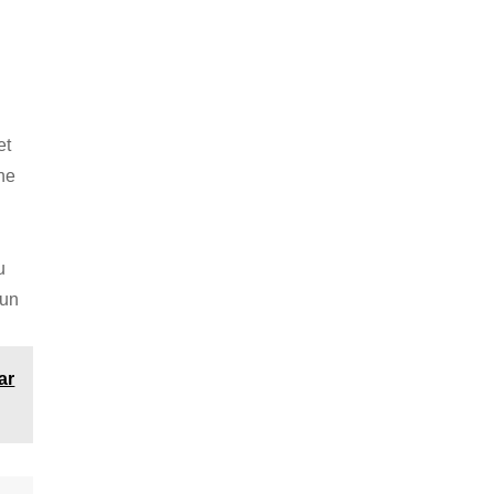
et
ne
u
 un
ar