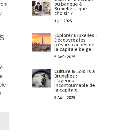
ou banque à
ront
Bruxelles : que
choisir ?
e
1 Juil 2025
ts
Explorer Bruxelles :
Découvrez les
trésors cachés de
la capitale belge
5 Août 2025
le
Culture & Loisirs à
Bruxelles :
se
L’agenda
incontournable de
été
la capitale
t
5 Août 2025