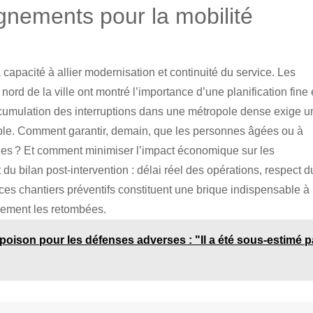
gnements pour la mobilité
capacité à allier modernisation et continuité du service. Les
ord de la ville ont montré l’importance d’une planification fine 
cumulation des interruptions dans une métropole dense exige u
itable. Comment garantir, demain, que les personnes âgées ou à
ables ? Et comment minimiser l’impact économique sur les
 bilan post-intervention : délai réel des opérations, respect d
 ces chantiers préventifs constituent une brique indispensable à
inement les retombées.
poison pour les défenses adverses : "Il a été sous-estimé p