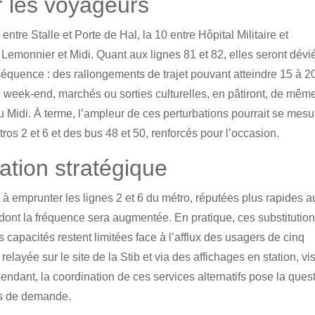
r les voyageurs
entre Stalle et Porte de Hal, la 10 entre Hôpital Militaire et
Lemonnier et Midi. Quant aux lignes 81 et 82, elles seront dévi
séquence : des rallongements de trajet pouvant atteindre 15 à 2
u week-end, marchés ou sorties culturelles, en pâtiront, de mêm
 Midi. À terme, l’ampleur de ces perturbations pourrait se mesu
tros 2 et 6 et des bus 48 et 50, renforcés pour l’occasion.
cation stratégique
 à emprunter les lignes 2 et 6 du métro, réputées plus rapides a
 dont la fréquence sera augmentée. En pratique, ces substitutio
 capacités restent limitées face à l’afflux des usagers de cinq
elayée sur le site de la Stib et via des affichages en station, vi
Cependant, la coordination de ces services alternatifs pose la ques
cs de demande.