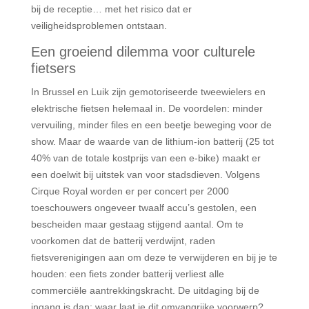
bij de receptie… met het risico dat er
veiligheidsproblemen ontstaan.
Een groeiend dilemma voor culturele
fietsers
In Brussel en Luik zijn gemotoriseerde tweewielers en
elektrische fietsen helemaal in. De voordelen: minder
vervuiling, minder files en een beetje beweging voor de
show. Maar de waarde van de lithium-ion batterij (25 tot
40% van de totale kostprijs van een e-bike) maakt er
een doelwit bij uitstek van voor stadsdieven. Volgens
Cirque Royal worden er per concert per 2000
toeschouwers ongeveer twaalf accu’s gestolen, een
bescheiden maar gestaag stijgend aantal. Om te
voorkomen dat de batterij verdwijnt, raden
fietsverenigingen aan om deze te verwijderen en bij je te
houden: een fiets zonder batterij verliest alle
commerciële aantrekkingskracht. De uitdaging bij de
ingang is dan: waar laat je dit omvangrijke voorwerp?