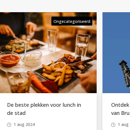
rd
Ongecategoriseerd
Ontdek de verborgen pareltjes
van Brussel
1 aug 2024