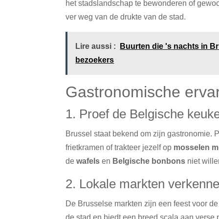
het stadslandschap te bewonderen of gewoo
ver weg van de drukte van de stad.
Lire aussi :
Buurten die 's nachts in 
bezoekers
Gastronomische erva
1. Proef de Belgische keuk
Brussel staat bekend om zijn gastronomie.
frietkramen of trakteer jezelf op
mosselen me
de
wafels
en
Belgische bonbons
niet will
2. Lokale markten verkenn
De Brusselse markten zijn een feest voor de
de stad en biedt een breed scala aan verse