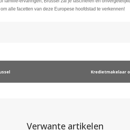
of familie-ervaringen, Brussel zal je fascineren en onvergetelijk
f om alle facetten van deze Europese hoofdstad te verkennen!
ussel
Kredietmakelaar of
Verwante artikelen