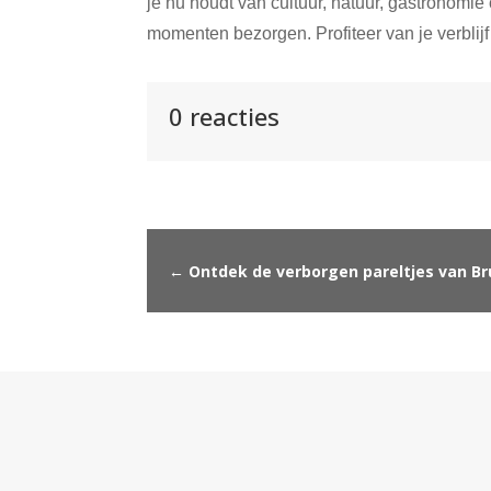
je nu houdt van cultuur, natuur, gastronomie 
momenten bezorgen. Profiteer van je verblij
0 reacties
←
Ontdek de verborgen pareltjes van Br