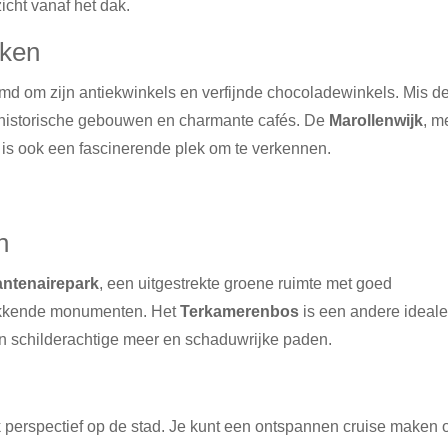
icht vanaf het dak.
jken
emd om zijn antiekwinkels en verfijnde chocoladewinkels. Mis d
 historische gebouwen en charmante cafés. De
Marollenwijk
, m
 is ook een fascinerende plek om te verkennen.
n
ntenairepark
, een uitgestrekte groene ruimte met goed
wekkende monumenten. Het
Terkamerenbos
is een andere ideal
ijn schilderachtige meer en schaduwrijke paden.
 perspectief op de stad. Je kunt een ontspannen cruise maken