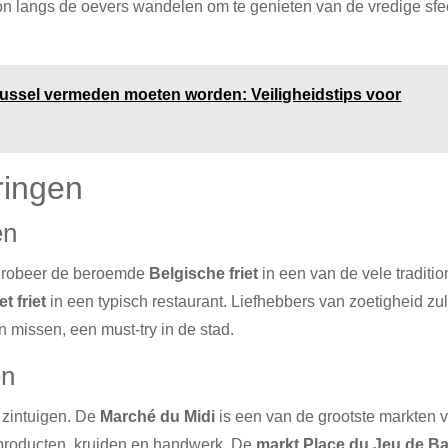
n langs de oevers wandelen om te genieten van de vredige sfe
Brussel vermeden moeten worden: Veiligheidstips voor
ringen
en
 Probeer de beroemde
Belgische friet
in een van de vele traditio
t friet
in een typisch restaurant. Liefhebbers van zoetigheid zu
en missen, een must-try in de stad.
en
 zintuigen. De
Marché du Midi
is een van de grootste markten 
 producten, kruiden en handwerk. De
markt Place du Jeu de Ba