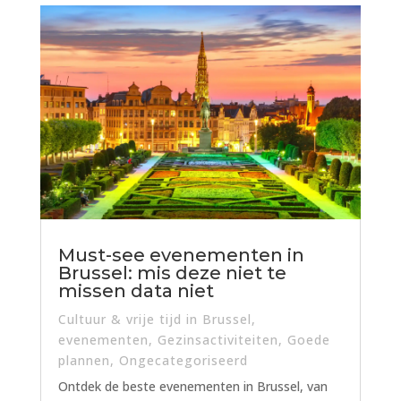
Must-see evenementen in
Brussel: mis deze niet te
missen data niet
Cultuur & vrije tijd in Brussel
,
evenementen
,
Gezinsactiviteiten
,
Goede
plannen
,
Ongecategoriseerd
Ontdek de beste evenementen in Brussel, van