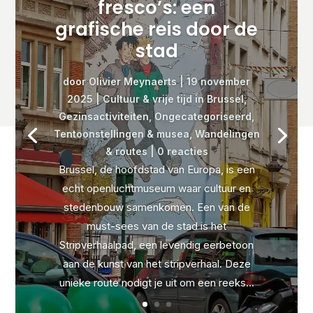
fresco’s: een
grafische reis door de
stad
door
Olivier Meynaerts
|
19 november
2025
|
Cultuur & vrije tijd in Brussel
,
Gezinsactiviteiten
,
Ongecategoriseerd
,
Tentoonstellingen & musea
,
Wandelingen
& routes
| 0 reacties
Brussel, de hoofdstad van Europa, is een
echt openluchtmuseum waar cultuur en
stedenbouw samenkomen. Een van de
must-sees van de stad is het
Stripverhaalpad, een levendig eerbetoon
aan de kunst van het stripverhaal. Deze
unieke route nodigt je uit om een reeks...