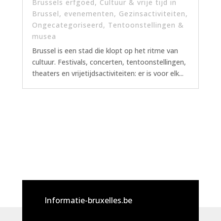
Brussels erfgoed
,
Cultuur & vrije tijd in
Brussel
,
evenementen
,
Gezinsactiviteiten
,
Ongecategoriseerd
,
Tentoonstellingen &
musea
Brussel is een stad die klopt op het ritme van
cultuur. Festivals, concerten, tentoonstellingen,
theaters en vrijetijdsactiviteiten: er is voor elk...
Informatie-bruxelles.be