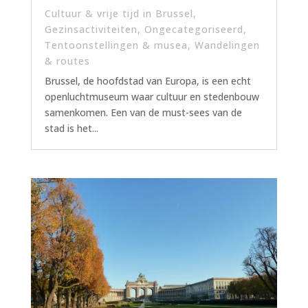
Cultuur & vrije tijd in Brussel
,
Gezinsactiviteiten
,
Ongecategoriseerd
,
Tentoonstellingen & musea
,
Wandelingen
& routes
Brussel, de hoofdstad van Europa, is een echt
openluchtmuseum waar cultuur en stedenbouw
samenkomen. Een van de must-sees van de
stad is het...