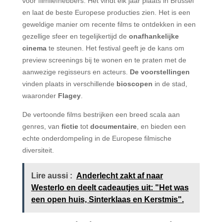
voor filmliefhebbers. Het vindt elk jaar plaats in Brussel
en laat de beste Europese producties zien. Het is een
geweldige manier om recente films te ontdekken in een
gezellige sfeer en tegelijkertijd de
onafhankelijke
cinema
te steunen. Het festival geeft je de kans om
preview screenings bij te wonen en te praten met de
aanwezige regisseurs en acteurs.
De voorstellingen
vinden plaats in verschillende
bioscopen
in de stad,
waaronder
Flagey
.
De vertoonde films bestrijken een breed scala aan
genres, van
fictie
tot
documentaire
, en bieden een
echte onderdompeling in de Europese filmische
diversiteit.
Lire aussi :
Anderlecht zakt af naar
Westerlo en deelt cadeautjes uit: "Het was
een open huis, Sinterklaas en Kerstmis".