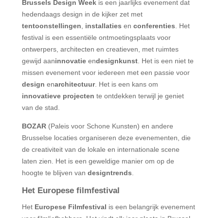
Brussels Design Week
is een jaarlijks evenement dat
hedendaags design in de kijker zet met
tentoonstellingen
,
installaties
en
conferenties
. Het
festival is een essentiële ontmoetingsplaats voor
ontwerpers, architecten en creatieven, met ruimtes
gewijd aan
innovatie
en
designkunst
. Het is een niet te
missen evenement voor iedereen met een passie voor
design
en
architectuur
. Het is een kans om
innovatieve projecten
te ontdekken terwijl je geniet
van de stad.
BOZAR
(Paleis voor Schone Kunsten) en andere
Brusselse locaties organiseren deze evenementen, die
de creativiteit van de lokale en internationale scene
laten zien. Het is een geweldige manier om op de
hoogte te blijven van
designtrends
.
Het Europese filmfestival
Het
Europese Filmfestival
is een belangrijk evenement