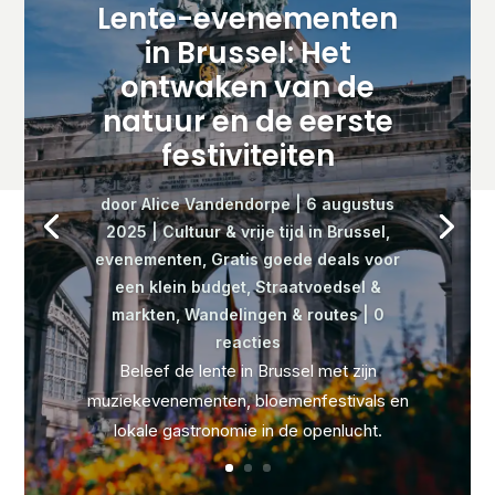
Lente-evenementen
in Brussel: Het
ontwaken van de
natuur en de eerste
festiviteiten
door
Alice Vandendorpe
|
6 augustus
2025
|
Cultuur & vrije tijd in Brussel
,
evenementen
,
Gratis goede deals voor
een klein budget
,
Straatvoedsel &
markten
,
Wandelingen & routes
| 0
reacties
Beleef de lente in Brussel met zijn
muziekevenementen, bloemenfestivals en
lokale gastronomie in de openlucht.