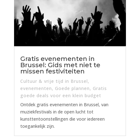
Gratis evenementen in
Brussel: Gids met niet te
missen festiviteiten
Cultuur & vrije tijd in Brussel
,
evenementen
,
Goede plannen
,
Gratis
goede deals voor een klein budget
Ontdek gratis evenementen in Brussel, van
muziekfestivals in de open lucht tot
kunsttentoonstellingen die voor iedereen
toegankelijk zijn.