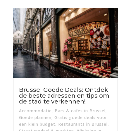
Brussel Goede Deals: Ontdek
de beste adressen en tips om
de stad te verkennen!
Accommodatie
,
Bars & cafés in Brussel
,
Goede plannen
,
Gratis goede deals voor
een klein budget
,
Restaurants in Brussel
,
Straatvoedsel & markten
,
Winkelen in