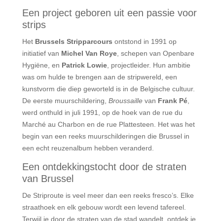
Een project geboren uit een passie voor
strips
Het
Brussels Stripparcours
ontstond in 1991 op
initiatief van
Michel Van Roye
, schepen van Openbare
Hygiëne, en
Patrick Lowie
, projectleider. Hun ambitie
was om hulde te brengen aan de stripwereld, een
kunstvorm die diep geworteld is in de Belgische cultuur.
De eerste muurschildering,
Broussaille
van
Frank Pé
,
werd onthuld in juli 1991, op de hoek van de rue du
Marché au Charbon en de rue Plattesteen. Het was het
begin van een reeks muurschilderingen die Brussel in
een echt reuzenalbum hebben veranderd.
Een ontdekkingstocht door de straten
van Brussel
De Striproute is veel meer dan een reeks fresco’s. Elke
straathoek en elk gebouw wordt een levend tafereel.
Terwijl je door de straten van de stad wandelt, ontdek je