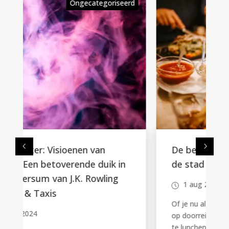
rd
Ongecategoriseerd
De beste plekken voor lunch in
de stad
1 aug 2024
Of je nu al lang in de stad woont of er net
op doorreis bent, de juiste plek vinden om
te lunchen...