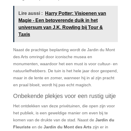
Lire aussi :
Harry Potter: Visioenen van
Magie - Een betoverende duik in het
universum van J.K. Rowling bij Tour &
Taxis
Naast de prachtige beplanting wordt de Jardin du Mont
des Arts omringd door iconische musea en
monumenten, waardoor het een must is voor cultuur- en
natuurliefhebbers. De tuin is het hele jaar door geopend,
maar in de lente en zomer, wanneer hij in al zijn pracht
en praal bloeit, wordt hij pas echt magisch.
Onbekende plekjes voor een rustig uitje
Het ontdekken van deze privétuinen, die open zijn voor
het publiek, is een geweldige manier om even bij te
komen van de drukte van de stad. Naast de
Jardin du
Fleuriste
en de
Jardin du Mont des Arts
zijn er in