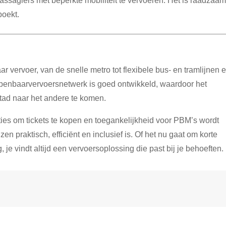
assagiers met beperkte mobiliteit te vervoeren.
Het is raadzaa
boekt.
 vervoer, van de snelle metro tot flexibele bus- en tramlijnen 
penbaarvervoersnetwerk is goed ontwikkeld, waardoor het
tad naar het andere te komen.
ties om tickets te kopen en toegankelijkheid voor PBM’s wordt
n praktisch, efficiënt en inclusief is.
Of het nu gaat om korte
je vindt altijd een vervoersoplossing die past bij je behoeften.