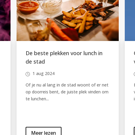
Ontdek de verborgen pareltjes
van Brussel
1 aug 2024
t
Brussel, de hoofdstad van België, staat
m
vaak bekend om zijn Europese
instellingen, fijne...
Meer lezen