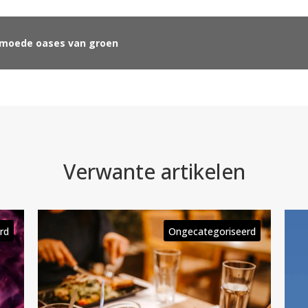
rmoede oases van groen
Verwante artikelen
rd
Ongecategoriseerd