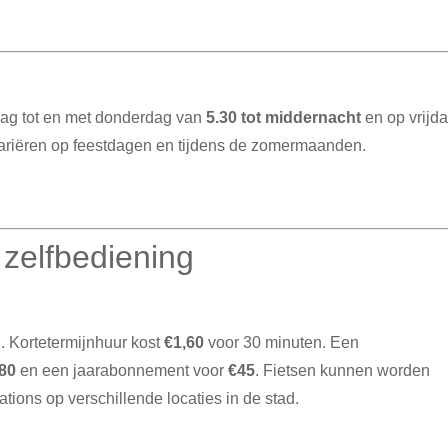
dag tot en met donderdag van
5.30 tot middernacht
en op vrijd
ariëren op feestdagen en tijdens de zomermaanden.
t zelfbediening
.
Kortetermijnhuur kost
€1,60
voor 30 minuten.
Een
,80
en een jaarabonnement voor
€45
.
Fietsen kunnen worden
ations op verschillende locaties in de stad.