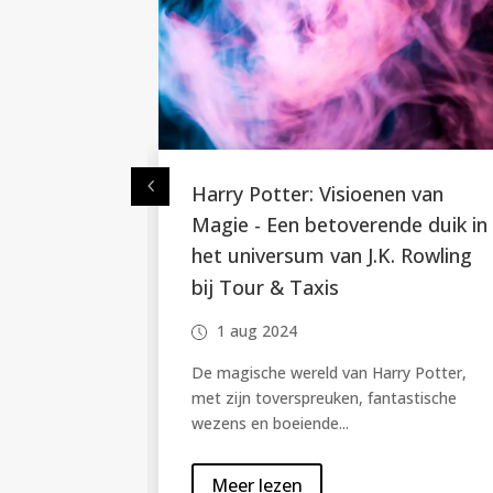
en van
De beste plekken voor lunch in
de duik in
de stad
. Rowling
1 aug 2024
Of je nu al lang in de stad woont of er ne
op doorreis bent, de juiste plek vinden o
te lunchen...
ry Potter,
tastische
Meer lezen