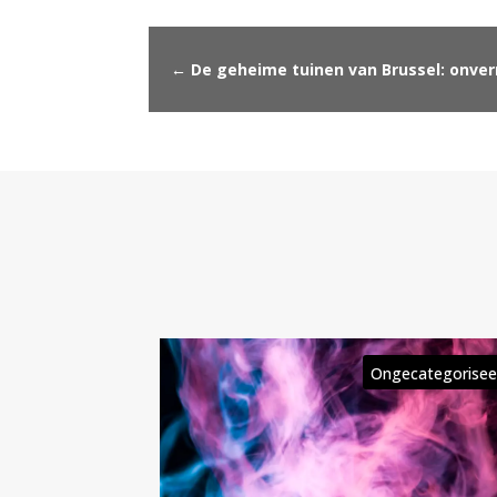
←
De geheime tuinen van Brussel: onve
ecategoriseerd
Ongecategorisee