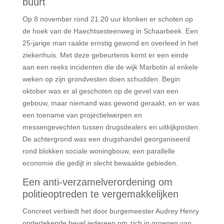
buurt
Op 8 november rond 21.20 uur klonken er schoten op
de hoek van de Haechtsesteenweg in Schaarbeek. Een
25-jarige man raakte ernstig gewond en overleed in het
ziekenhuis. Met deze gebeurtenis komt er een einde
aan een reeks incidenten die de wijk Marbotin al enkele
weken op zijn grondvesten doen schudden. Begin
oktober was er al geschoten op de gevel van een
gebouw, maar niemand was gewond geraakt, en er was
een toename van projectielwerpen en
messengevechten tussen drugsdealers en uitkijkposten.
De achtergrond was een drugshandel georganiseerd
rond blokken sociale woningbouw, een parallelle
economie die gedijt in slecht bewaakte gebieden.
Een anti-verzamelverordening om
politieoptreden te vergemakkelijken
Concreet verbiedt het door burgemeester Audrey Henry
ondertekende bevel iedereen om zich in groepen van