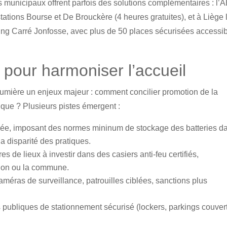
s municipaux offrent parfois des solutions complémentaires : l’
ations Bourse et De Brouckère (4 heures gratuites), et à Liège 
ing Carré Jonfosse, avec plus de 50 places sécurisées accessi
 pour harmoniser l’accueil
 lumière un enjeux majeur : comment concilier promotion de la
lique ? Plusieurs pistes émergent :
isée, imposant des normes mininum de stockage des batteries d
la disparité des pratiques.
es de lieux à investir dans des casiers anti-feu certifiés,
ion ou la commune.
 caméras de surveillance, patrouilles ciblées, sanctions plus
s publiques de stationnement sécurisé (lockers, parkings couver