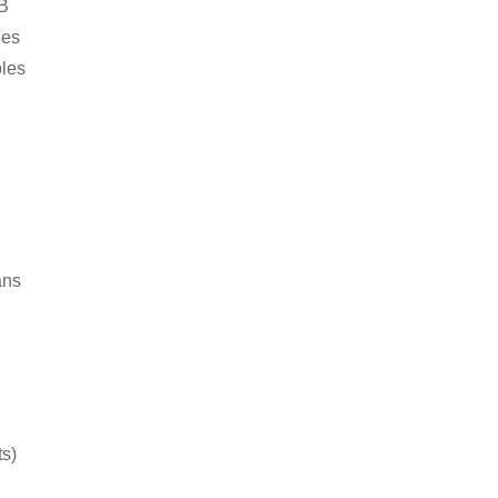
AB
les
bles
ans
ts)