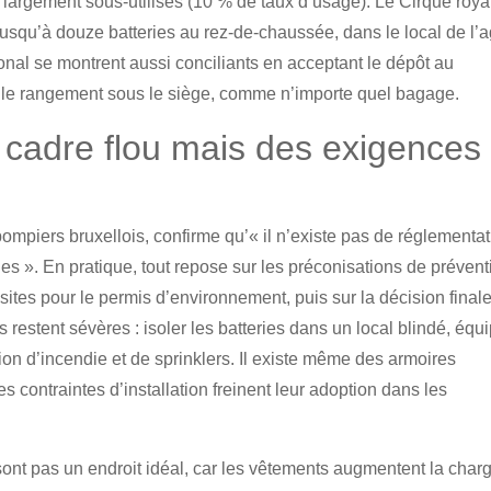
t largement sous-utilisés (10 % de taux d’usage). Le Cirque roya
jusqu’à douze batteries au rez-de-chaussée, dans le local de l’
ional se montrent aussi conciliants en acceptant le dépôt au
 le rangement sous le siège, comme n’importe quel bagage.
n cadre flou mais des exigences
pompiers bruxellois, confirme qu’« il n’existe pas de réglementa
ues ». En pratique, tout repose sur les préconisations de prévent
sites pour le permis d’environnement, puis sur la décision final
restent sévères : isoler les batteries dans un local blindé, équ
on d’incendie et de sprinklers. Il existe même des armoires
s contraintes d’installation freinent leur adoption dans les
 sont pas un endroit idéal, car les vêtements augmentent la char