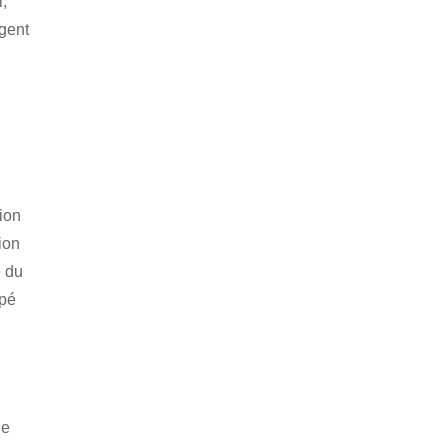
l,
agent
tion
ion
e du
ipé
ge