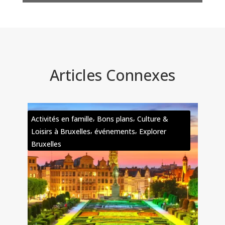
Articles Connexes
,
,
Activités en famille
Bons plans
Culture &
,
,
Loisirs à Bruxelles
événements
Explorer
Bruxelles