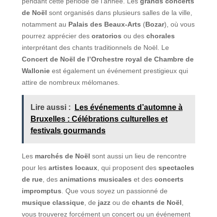
pendant cette période de l’année. Les
grands concerts
de Noël
sont organisés dans plusieurs salles de la ville,
notamment au
Palais des Beaux-Arts
(
Bozar
), où vous
pourrez apprécier des
oratorios
ou des
chorales
interprétant des chants traditionnels de Noël. Le
Concert de Noël de l’Orchestre royal de Chambre de
Wallonie
est également un événement prestigieux qui
attire de nombreux mélomanes.
Lire aussi :
Les événements d’automne à
Bruxelles : Célébrations culturelles et
festivals gourmands
Les
marchés de Noël
sont aussi un lieu de rencontre
pour les
artistes locaux
, qui proposent des
spectacles
de rue
, des
animations musicales
et des
concerts
impromptus
. Que vous soyez un passionné de
musique classique
, de
jazz
ou de
chants de Noël
,
vous trouverez forcément un concert ou un événement