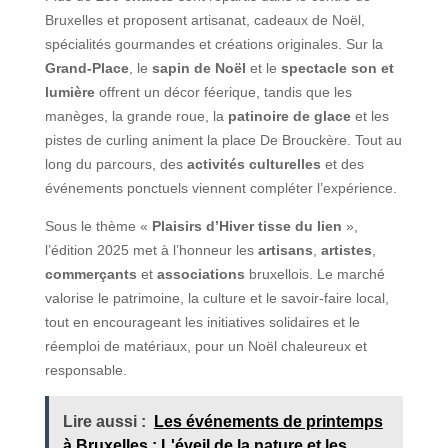
Bruxelles et proposent artisanat, cadeaux de Noël,
spécialités gourmandes et créations originales. Sur la
Grand-Place
, le
sapin de Noël
et le
spectacle son et
lumière
offrent un décor féerique, tandis que les
manèges, la grande roue, la
patinoire de glace
et les
pistes de curling animent la place De Brouckère. Tout au
long du parcours, des
activités culturelles
et des
événements ponctuels viennent compléter l’expérience.
Sous le thème «
Plaisirs d’Hiver tisse du lien
»,
l’édition 2025 met à l’honneur les
artisans
,
artistes
,
commerçants
et
associations
bruxellois. Le marché
valorise le patrimoine, la culture et le savoir-faire local,
tout en encourageant les initiatives solidaires et le
réemploi de matériaux, pour un Noël chaleureux et
responsable.
Lire aussi :
Les événements de printemps
à Bruxelles : L'éveil de la nature et les