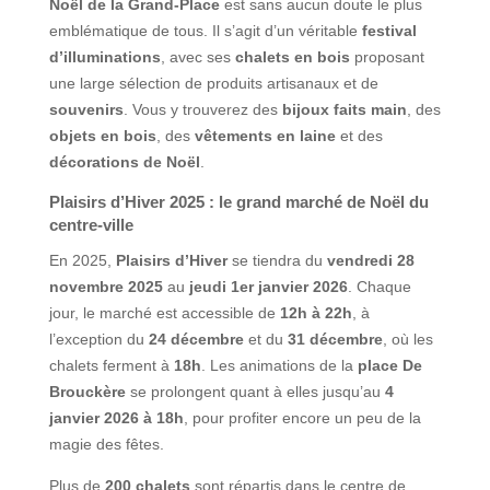
Noël de la Grand-Place
est sans aucun doute le plus
emblématique de tous. Il s’agit d’un véritable
festival
d’illuminations
, avec ses
chalets en bois
proposant
une large sélection de produits artisanaux et de
souvenirs
. Vous y trouverez des
bijoux faits main
, des
objets en bois
, des
vêtements en laine
et des
décorations de Noël
.
Plaisirs d’Hiver 2025 : le grand marché de Noël du
centre-ville
En 2025,
Plaisirs d’Hiver
se tiendra du
vendredi 28
novembre 2025
au
jeudi 1er janvier 2026
. Chaque
jour, le marché est accessible de
12h à 22h
, à
l’exception du
24 décembre
et du
31 décembre
, où les
chalets ferment à
18h
. Les animations de la
place De
Brouckère
se prolongent quant à elles jusqu’au
4
janvier 2026 à 18h
, pour profiter encore un peu de la
magie des fêtes.
Plus de
200 chalets
sont répartis dans le centre de