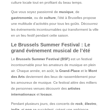
culture locale tout en profitant du beau temps.
Que vous soyez passionné de
musique
, de
gastronomie
, ou de
culture
, l’été à Bruxelles propose
une multitude d’activités pour tous les goûts. Découvrez
les événements incontournables qui transforment la ville
en un lieu festif pendant cette saison.
Le Brussels Summer Festival : Le
grand événement musical de l’été
Le
Brussels Summer Festival (BSF)
est un festival
incontournable pour les amateurs de musique en plein
air. Chaque année, en août, la
Grand-Place
et le
Mont
des Arts
deviennent des lieux de rassemblement pour
les amoureux de musique. Ce festival attire des milliers
de personnes venues découvrir des
artistes
internationaux
et
locaux
.
Pendant plusieurs jours, des concerts de
rock
,
électro
,
indie
, et
pop
se succèdent, créant une ambiance