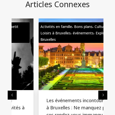
Articles Connexes
,
,
Activités en famille
Bons plans
Culture &
,
,
Loisirs à Bruxelles
événements
Explorer
Bruxelles
Les événements incontournables
à Bruxelles : Ne manquez pas
ces rendez-vous immanquables