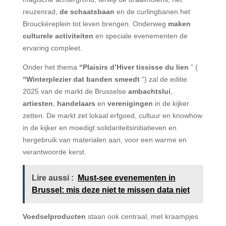
reuzenrad,
de schaatsbaan
en de curlingbanen het
Brouckèreplein tot leven brengen. Onderweg
maken
culturele activiteiten
en speciale evenementen de
ervaring compleet.
Onder het thema
“Plaisirs d’Hiver tississe du lien
” (
“Winterplezier dat banden smeedt
“) zal de editie
2025 van de markt de Brusselse
ambachtslui
,
artiesten
,
handelaars
en
verenigingen
in de kijker
zetten. De markt zet lokaal erfgoed, cultuur en knowhow
in de kijker en moedigt solidariteitsinitiatieven en
hergebruik van materialen aan, voor een warme en
verantwoorde kerst.
Lire aussi :
Must-see evenementen in
Brussel: mis deze niet te missen data niet
Voedselproducten
staan ook centraal, met kraampjes