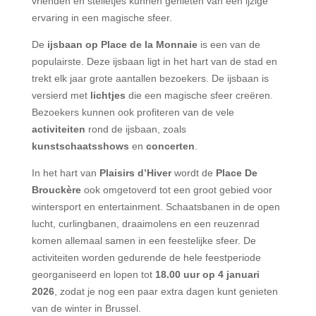
vrienden en stelletjes kunnen genieten van een ijzige
ervaring in een magische sfeer.
De
ijsbaan op Place de la Monnaie
is een van de
populairste. Deze ijsbaan ligt in het hart van de stad en
trekt elk jaar grote aantallen bezoekers. De ijsbaan is
versierd met
lichtjes
die een magische sfeer creëren.
Bezoekers kunnen ook profiteren van de vele
activiteiten
rond de ijsbaan, zoals
kunstschaatsshows
en
concerten
.
In het hart van
Plaisirs d’Hiver
wordt de
Place De
Brouckère
ook omgetoverd tot een groot gebied voor
wintersport en entertainment. Schaatsbanen in de open
lucht, curlingbanen, draaimolens en een reuzenrad
komen allemaal samen in een feestelijke sfeer. De
activiteiten worden gedurende de hele feestperiode
georganiseerd en lopen tot
18.00 uur op 4 januari
2026
, zodat je nog een paar extra dagen kunt genieten
van de winter in Brussel.