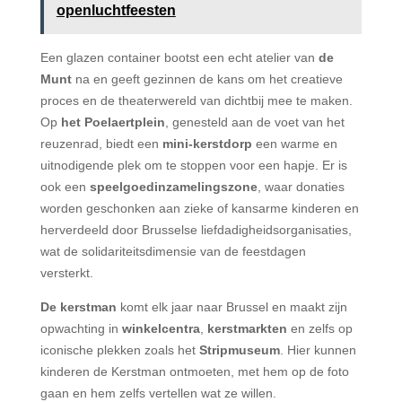
openluchtfeesten
Een glazen container bootst een echt atelier van
de
Munt
na en geeft gezinnen de kans om het creatieve
proces en de theaterwereld van dichtbij mee te maken.
Op
het Poelaertplein
, genesteld aan de voet van het
reuzenrad, biedt een
mini-kerstdorp
een warme en
uitnodigende plek om te stoppen voor een hapje. Er is
ook een
speelgoedinzamelingszone
, waar donaties
worden geschonken aan zieke of kansarme kinderen en
herverdeeld door Brusselse liefdadigheidsorganisaties,
wat de solidariteitsdimensie van de feestdagen
versterkt.
De kerstman
komt elk jaar naar Brussel en maakt zijn
opwachting in
winkelcentra
,
kerstmarkten
en zelfs op
iconische plekken zoals het
Stripmuseum
. Hier kunnen
kinderen de Kerstman ontmoeten, met hem op de foto
gaan en hem zelfs vertellen wat ze willen.