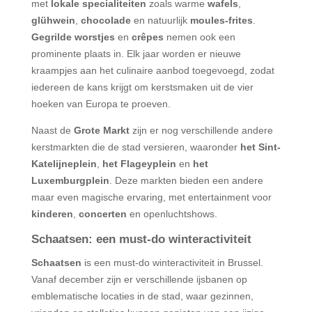
met
lokale specialiteiten
zoals warme
wafels
,
glühwein
,
chocolade
en natuurlijk
moules-frites
.
Gegrilde worstjes
en
crêpes
nemen ook een
prominente plaats in. Elk jaar worden er nieuwe
kraampjes aan het culinaire aanbod toegevoegd, zodat
iedereen de kans krijgt om kerstsmaken uit de vier
hoeken van Europa te proeven.
Naast de
Grote Markt
zijn er nog verschillende andere
kerstmarkten die de stad versieren, waaronder
het Sint-
Katelijneplein
,
het Flageyplein
en
het
Luxemburgplein
. Deze markten bieden een andere
maar even magische ervaring, met entertainment voor
kinderen
,
concerten
en openluchtshows.
Schaatsen: een must-do winteractiviteit
Schaatsen
is een must-do winteractiviteit in Brussel.
Vanaf december zijn er verschillende ijsbanen op
emblematische locaties in de stad, waar gezinnen,