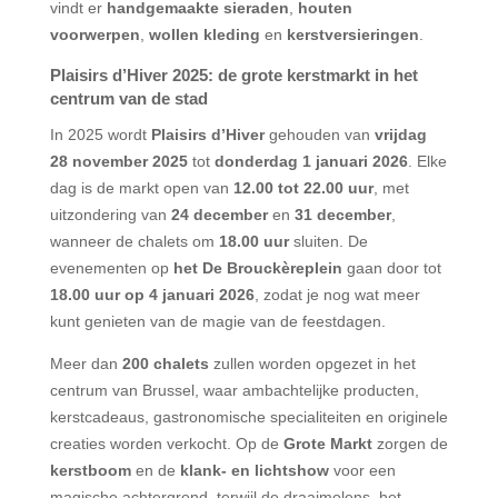
vindt er
handgemaakte sieraden
,
houten
voorwerpen
,
wollen kleding
en
kerstversieringen
.
Plaisirs d’Hiver 2025: de grote kerstmarkt in het
centrum van de stad
In 2025 wordt
Plaisirs d’Hiver
gehouden van
vrijdag
28 november 2025
tot
donderdag 1 januari 2026
. Elke
dag is de markt open van
12.00 tot 22.00 uur
, met
uitzondering van
24 december
en
31 december
,
wanneer de chalets om
18.00 uur
sluiten. De
evenementen op
het De Brouckèreplein
gaan door tot
18.00 uur op 4 januari 2026
, zodat je nog wat meer
kunt genieten van de magie van de feestdagen.
Meer dan
200 chalets
zullen worden opgezet in het
centrum van Brussel, waar ambachtelijke producten,
kerstcadeaus, gastronomische specialiteiten en originele
creaties worden verkocht. Op de
Grote Markt
zorgen de
kerstboom
en de
klank- en lichtshow
voor een
magische achtergrond, terwijl de draaimolens, het