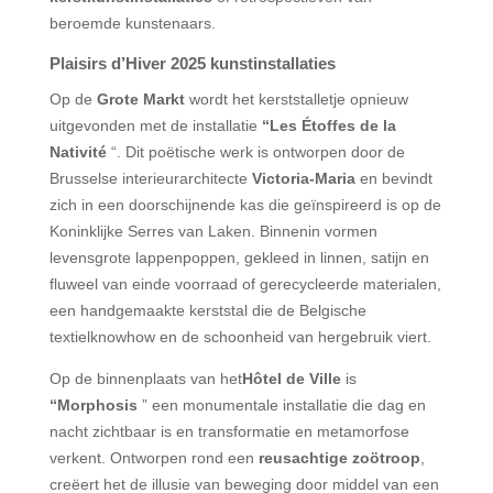
beroemde kunstenaars.
Plaisirs d’Hiver 2025 kunstinstallaties
Op de
Grote Markt
wordt het kerststalletje opnieuw
uitgevonden met de installatie
“Les Étoffes de la
Nativité
“. Dit poëtische werk is ontworpen door de
Brusselse interieurarchitecte
Victoria-Maria
en bevindt
zich in een doorschijnende kas die geïnspireerd is op de
Koninklijke Serres van Laken. Binnenin vormen
levensgrote lappenpoppen, gekleed in linnen, satijn en
fluweel van einde voorraad of gerecycleerde materialen,
een handgemaakte kerststal die de Belgische
textielknowhow en de schoonheid van hergebruik viert.
Op de binnenplaats van het
Hôtel de Ville
is
“Morphosis
” een monumentale installatie die dag en
nacht zichtbaar is en transformatie en metamorfose
verkent. Ontworpen rond een
reusachtige zoötroop
,
creëert het de illusie van beweging door middel van een