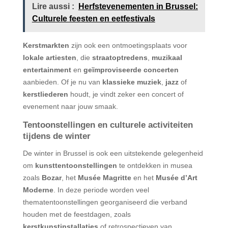
Lire aussi :
Herfstevenementen in Brussel:
Culturele feesten en eetfestivals
Kerstmarkten
zijn ook een ontmoetingsplaats voor
lokale artiesten
, die
straatoptredens
,
muzikaal
entertainment
en
geïmproviseerde concerten
aanbieden. Of je nu van
klassieke muziek
,
jazz
of
kerstliederen
houdt, je vindt zeker een concert of
evenement naar jouw smaak.
Tentoonstellingen en culturele activiteiten
tijdens de winter
De winter in Brussel is ook een uitstekende gelegenheid
om
kunsttentoonstellingen
te ontdekken in musea
zoals
Bozar
, het
Musée Magritte
en het
Musée d’Art
Moderne
. In deze periode worden veel
thematentoonstellingen georganiseerd die verband
houden met de feestdagen, zoals
kerstkunstinstallaties
of retrospectieven van