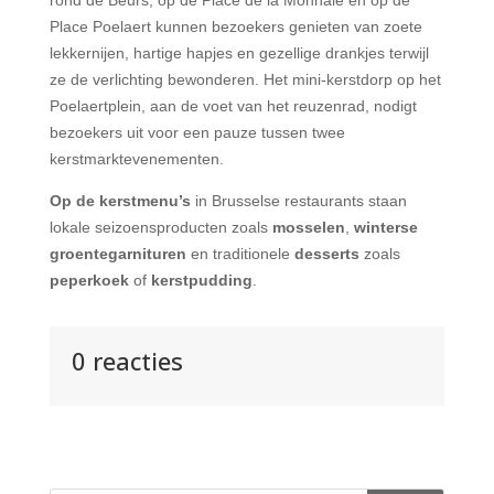
rond de Beurs, op de Place de la Monnaie en op
de
Place Poelaert
kunnen bezoekers genieten van zoete
lekkernijen, hartige hapjes en gezellige drankjes terwijl
ze de verlichting bewonderen. Het mini-kerstdorp op het
Poelaertplein, aan de voet van het reuzenrad, nodigt
bezoekers uit voor een pauze tussen twee
kerstmarktevenementen.
Op de kerstmenu’s
in Brusselse restaurants staan
lokale seizoensproducten zoals
mosselen
,
winterse
groentegarnituren
en traditionele
desserts
zoals
peperkoek
of
kerstpudding
.
0 reacties