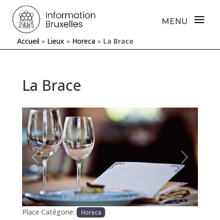
Accueil
»
Lieux
»
Horeca
»
La Brace
La Brace
Précédente
Prochaine
Place Catégorie:
Horeca