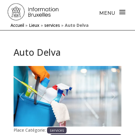
Accueil
»
Lieux
»
services
»
Auto Delva
Auto Delva
Précédente
Prochaine
Place Catégorie:
services