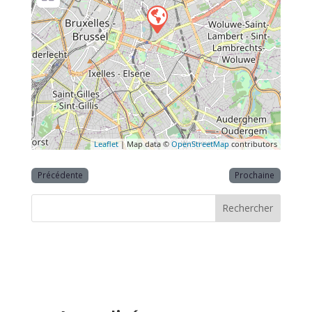
Leaflet
| Map data ©
OpenStreetMap
contributors
Précédente
Prochaine
Rechercher