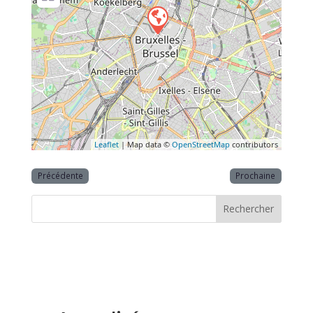
Leaflet
| Map data ©
OpenStreetMap
contributors
Précédente
Prochaine
Rechercher