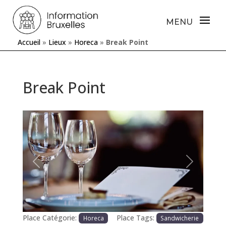
Accueil
»
Lieux
»
Horeca
»
Break Point
Break Point
Précédente
Prochaine
Place Catégorie:
Place Tags:
Horeca
Sandwicherie