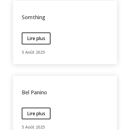
Somthing
Lire plus
5 Août 2025
Bel Panino
Lire plus
5 Août 2025