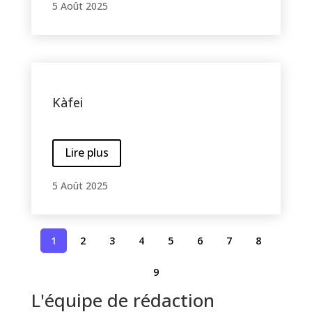
5 Août 2025
Kàfei
Lire plus
5 Août 2025
1
2
3
4
5
6
7
8
9
L'équipe de rédaction