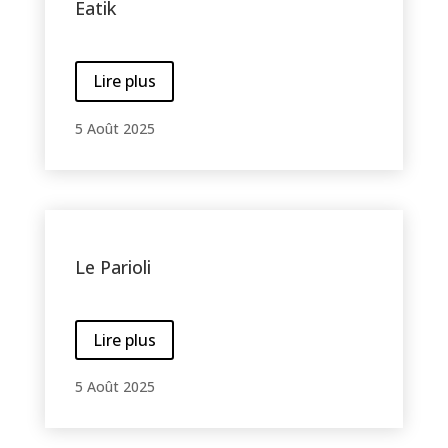
Eatik
Lire plus
5 Août 2025
Le Parioli
Lire plus
5 Août 2025