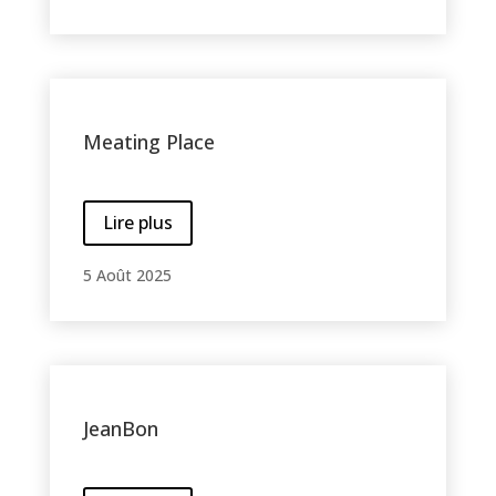
Meating Place
Lire plus
5 Août 2025
JeanBon