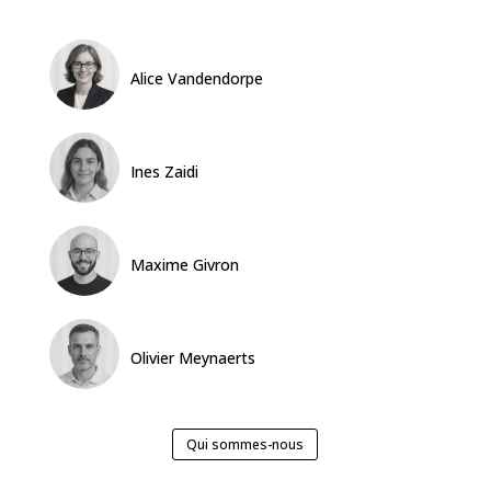
Alice Vandendorpe
Ines Zaidi
Maxime Givron
Olivier Meynaerts
Qui sommes-nous