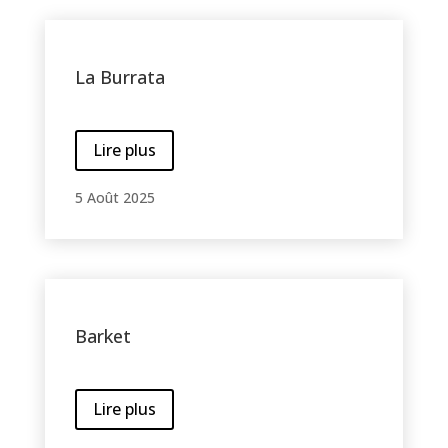
La Burrata
Lire plus
5 Août 2025
Barket
Lire plus