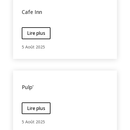
Cafe Inn
Lire plus
5 Août 2025
Pulp’
Lire plus
5 Août 2025