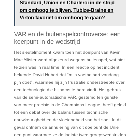
Standard, Union en Charleroi in de strijd
om omhoog te blijven, Tubize-Braine en
Virton favoriet om omhoog te gaan?
VAR en de buitenspelcontroverse: een
keerpunt in de wedstrijd
Het sleutelmoment kwam toen het doelpunt van Kevin
Mac Allister werd afgekeurd wegens buitenspel, wat niet
te zien was in real time. In een reactie op het incident
bekende David Hubert dat “mijn voetbalhart vandaag
pijn doet”, waarmee hij zijn frustratie onderstreepte over
een technologie die hij soms te hard vindt. Het gebruik
van de semi-automatische VAR, gestemd ten gunste
van meer precisie in de Champions League, heeft geleid
tot een debat over de balans tussen technische
nauwkeurigheid en de vloeiendheid van het spel. In dit
geval ontnam de annulering van dit doelpunt de Unie
een punt waarmee ze de laatste twee groepswedstrijden