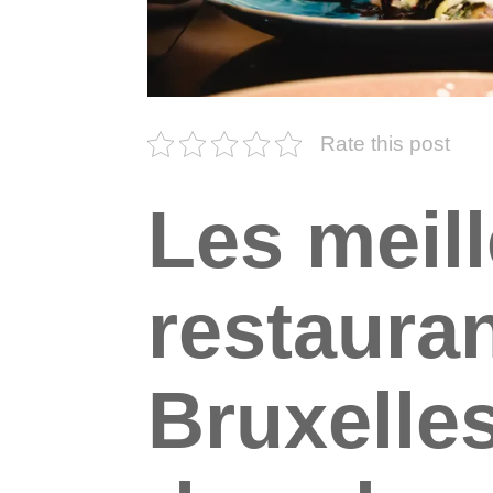
Rate this post
Les meil
restauran
Bruxelle