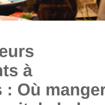
leurs
ts à
s : Où mange