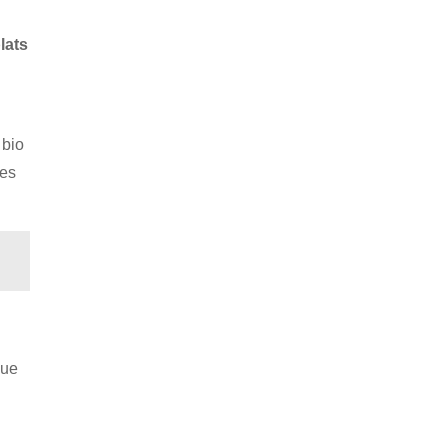
lats
 bio
des
Que