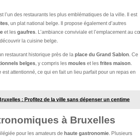
est l’un des restaurants les plus emblématiques de la ville. Il est
ites
, un plat national belge. Il propose également d’autres
de
et les
gaufres
. L’ambiance conviviale et l’emplacement au c
découvrir la cuisine belge.
 un restaurant historique près de la
place du Grand Sablon
. Ce
itionnels belges
, y compris les
moules
et les
frites maison
.
est attentionné, ce qui en fait un lieu parfait pour un repas en
ruxelles : Profitez de la ville sans dépenser un centime
tronomiques à Bruxelles
vilégiée pour les amateurs de
haute gastronomie
. Plusieurs