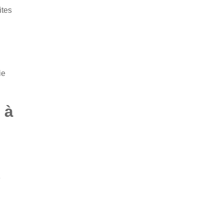
ites
ie
 à
e