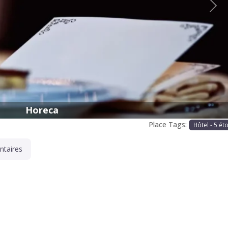
Proc
Horeca
Place Tags:
Hôtel - 5 ét
taires