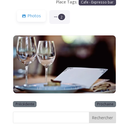
Place Tags:
Cafe - Expresso bar
Photos
2
Précédente
Prochaine
Rechercher