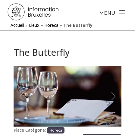
Accueil
»
Lieux
»
Horeca
»
The Butterfly
The Butterfly
Précédente
Prochaine
Place Catégorie:
Horeca