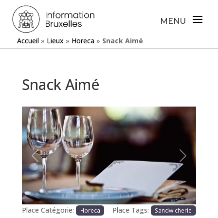
Accueil
»
Lieux
»
Horeca
»
Snack Aimé
Snack Aimé
Précédente
Prochaine
Place Catégorie:
Place Tags:
Horeca
Sandwicherie