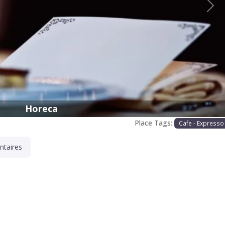
Proc
Horeca
Place Tags:
Cafe - Expresso
taires