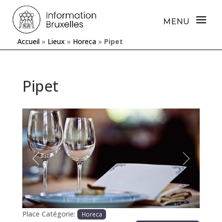
Accueil
»
Lieux
»
Horeca
»
Pipet
Pipet
Précédente
Prochaine
Place Catégorie:
Horeca