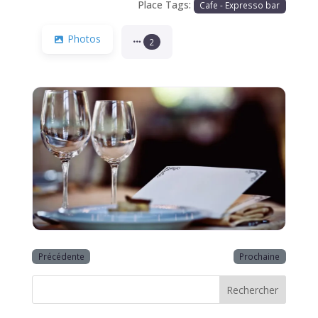
Place Tags:
Cafe - Expresso bar
Photos
2
Précédente
Prochaine
Rechercher