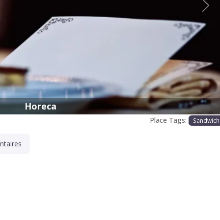
Proc
Horeca
Place Tags:
Sandwich
taires