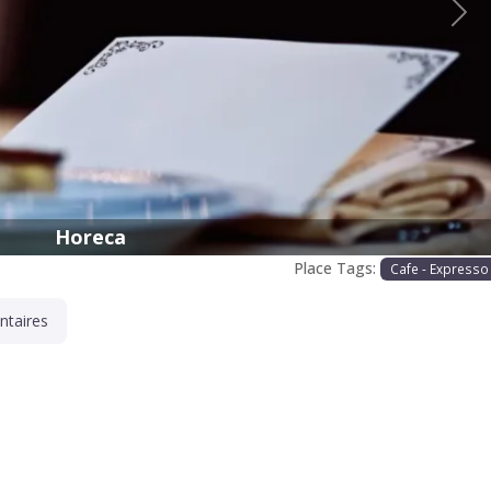
Proc
Horeca
Place Tags:
Cafe - Expresso
taires