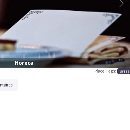
Proc
Horeca
Place Tags:
Brass
taires