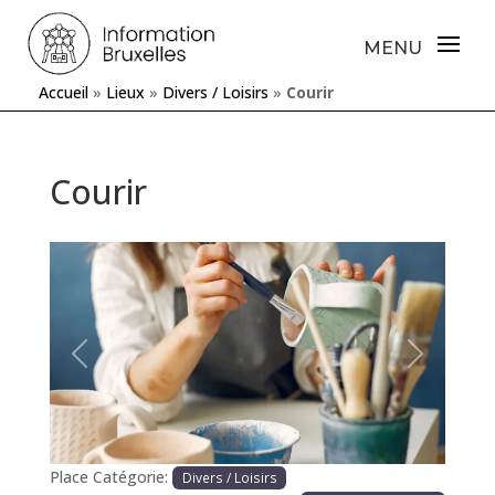
Accueil
»
Lieux
»
Divers / Loisirs
»
Courir
Courir
Précédente
Prochaine
Place Catégorie:
Divers / Loisirs