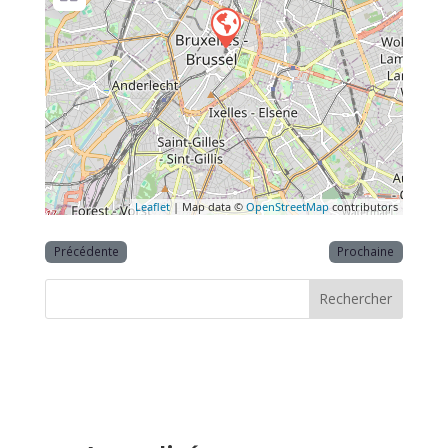
Leaflet
| Map data ©
OpenStreetMap
contributors
Précédente
Prochaine
Rechercher