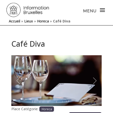
Accueil
»
Lieux
»
Horeca
»
Café Diva
Café Diva
Précédente
Prochaine
Place Catégorie:
Horeca