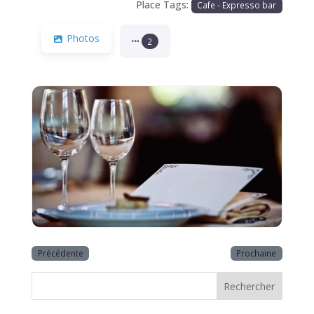
Place Tags:
Cafe - Expresso bar
Photos
2
Précédente
Prochaine
Rechercher