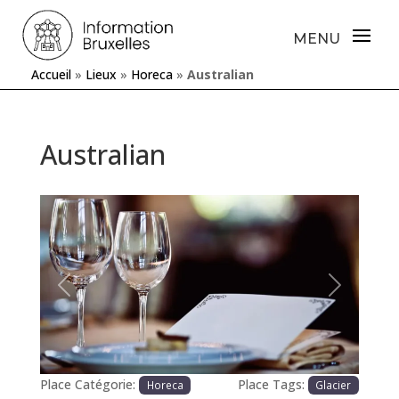
Accueil
»
Lieux
»
Horeca
»
Australian
Australian
Précédente
Prochaine
Place Catégorie:
Place Tags:
Horeca
Glacier